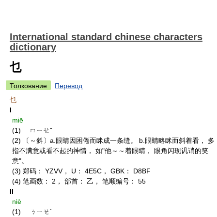
International standard chinese characters
dictionary
乜
Толкование
Перевод
乜
I
miē
(1) ㄇㄧㄝˉ
(2) 〔～斜〕a.眼睛因困倦而眯成一条缝。 b.眼睛略眯而斜着看， 多
指不满意或看不起的神情， 如"他～～着眼睛， 眼角闪现讥诮的笑
意"。
(3) 郑码： YZVV， U： 4E5C， GBK： D8BF
(4) 笔画数： 2， 部首： 乙， 笔顺编号： 55
II
niè
(1) ㄋㄧㄝˋ