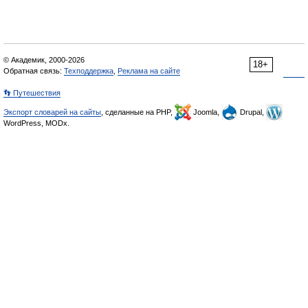
© Академик, 2000-2026
18+
Обратная связь:
Техподдержка
,
Реклама на сайте
👣 Путешествия
Экспорт словарей на сайты
, сделанные на PHP,
Joomla,
Drupal,
WordPress, MODx.