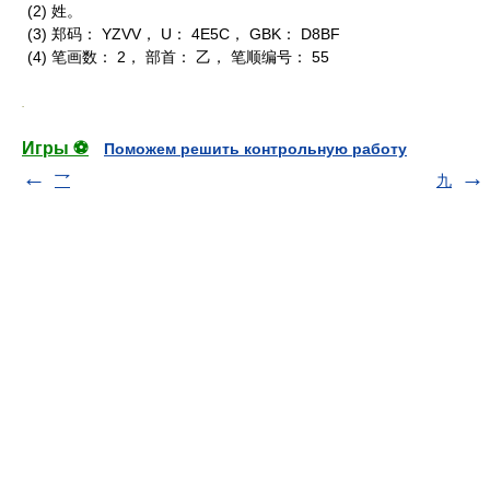
(2) 姓。
(3) 郑码： YZVV， U： 4E5C， GBK： D8BF
(4) 笔画数： 2， 部首： 乙， 笔顺编号： 55
.
Игры ⚽
Поможем решить контрольную работу
乛
九